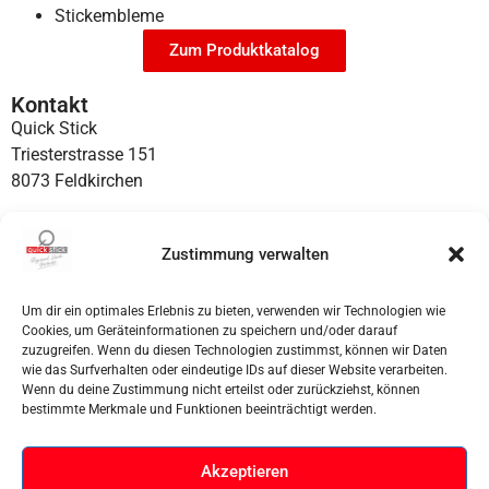
Stickembleme
Zum Produktkatalog
Kontakt
Quick Stick
Triesterstrasse 151
8073 Feldkirchen
office@quickstick.at
T: +43 316 24 34 20
Zustimmung verwalten
M: +43 664 144 52 33
Um dir ein optimales Erlebnis zu bieten, verwenden wir Technologien wie
Cookies, um Geräteinformationen zu speichern und/oder darauf
Öffnungszeiten
zuzugreifen. Wenn du diesen Technologien zustimmst, können wir Daten
Montag bis Donnerstag
wie das Surfverhalten oder eindeutige IDs auf dieser Website verarbeiten.
9:00-11:30 und 12:30- 17:00
Wenn du deine Zustimmung nicht erteilst oder zurückziehst, können
bestimmte Merkmale und Funktionen beeinträchtigt werden.
Freitags
nach Vereinbarung
Akzeptieren
Wichtige Links